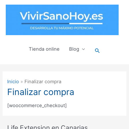
Ir
al
contenido
Tienda online
Blog
Buscar
Inicio
Finalizar compra
Finalizar compra
[woocommerce_checkout]
Life Extension en Canarias