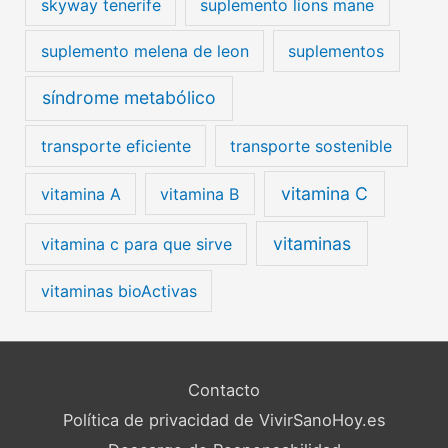
skyway tenerife
suplemento lions mane
suplemento melena de leon
suplementos
síndrome metabólico
transporte eficiente
transporte sostenible
vitamina C
vitamina A
vitamina B
vitaminas
vitamina c para que sirve
vitaminas bioActivas
Contacto
Política de privacidad de VivirSanoHoy.es