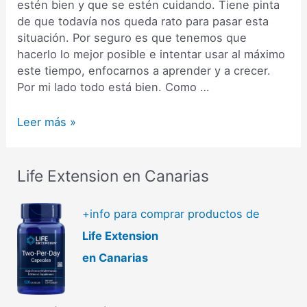
estén bien y que se estén cuidando. Tiene pinta
de que todavía nos queda rato para pasar esta
situación. Por seguro es que tenemos que
hacerlo lo mejor posible e intentar usar al máximo
este tiempo, enfocarnos a aprender y a crecer.
Por mi lado todo está bien. Como …
La
Leer más »
importancia
de
las
Life Extension en Canarias
vitaminas
para
+info para comprar productos de
nuestra
Life Extension
salud
y
en Canarias
bienestar