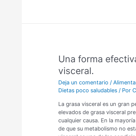
qué
es?
2
dietas
que
pueden
resolver
Una forma efectiva
síndrome
visceral.
metabólico
Deja un comentario
/
Alimenta
Dietas poco saludables
/ Por
C
La grasa visceral es un gran p
elevados de grasa visceral pr
cualquier causa. En la mayoría
de que su metabolismo no est