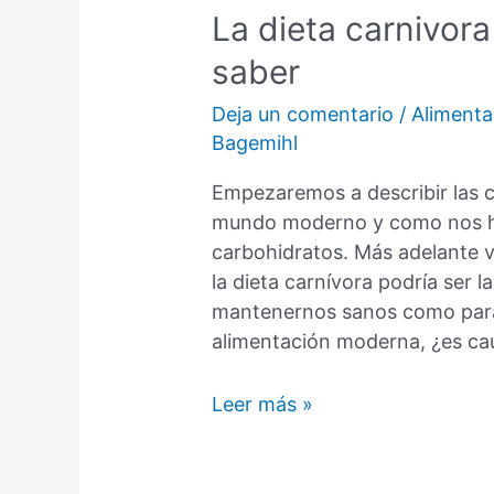
La dieta carnivor
saber
Deja un comentario
/
Alimenta
Bagemihl
Empezaremos a describir las c
mundo moderno y como nos ha
carbohidratos. Más adelante v
la dieta carnívora podría ser l
mantenernos sanos como para 
alimentación moderna, ¿es ca
La
Leer más »
dieta
carnivora
–