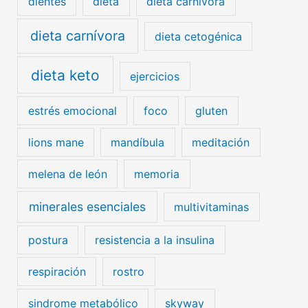
dientes
dieta
dieta carnivora
dieta carnívora
dieta cetogénica
dieta keto
ejercicios
estrés emocional
foco
gluten
lions mane
mandíbula
meditación
melena de león
memoria
minerales esenciales
multivitaminas
postura
resistencia a la insulina
respiración
rostro
sindrome metabólico
skyway