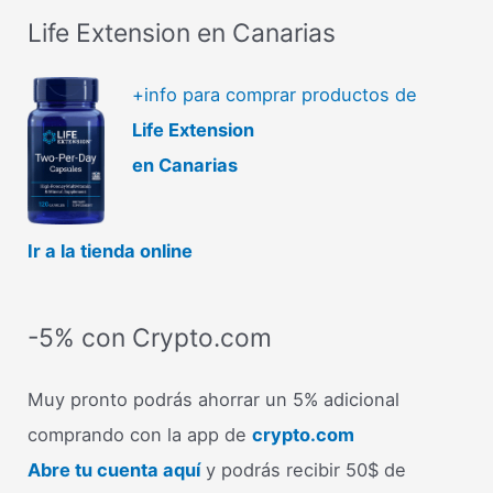
aliviar
Life Extension en Canarias
el
estrés
+info para comprar productos de
emocional
Life Extension
de
forma
en Canarias
efectiva
Ir a la tienda online
-5% con Crypto.com
Muy pronto podrás ahorrar un 5% adicional
comprando con la app de
crypto.com
Abre tu cuenta aquí
y podrás recibir 50$ de