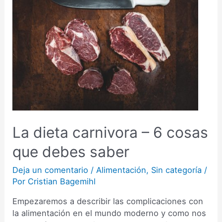
para
hacer
bien
la
dieta
keto
¿Qué
es
keto?
La dieta carnivora – 6 cosas
que debes saber
Deja un comentario
/
Alimentación
,
Sin categoría
/
Por
Cristian Bagemihl
Empezaremos a describir las complicaciones con
la alimentación en el mundo moderno y como nos