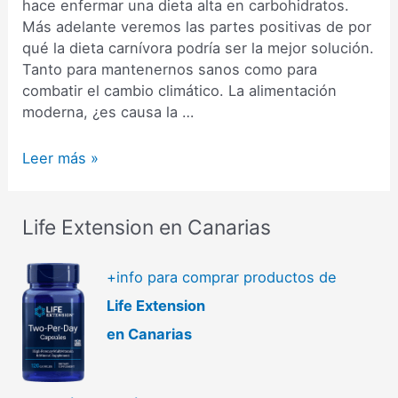
hace enfermar una dieta alta en carbohidratos.
Más adelante veremos las partes positivas de por
qué la dieta carnívora podría ser la mejor solución.
Tanto para mantenernos sanos como para
combatir el cambio climático. La alimentación
moderna, ¿es causa la …
La
Leer más »
dieta
carnivora
–
Life Extension en Canarias
6
cosas
+info para comprar productos de
que
Life Extension
debes
saber
en Canarias