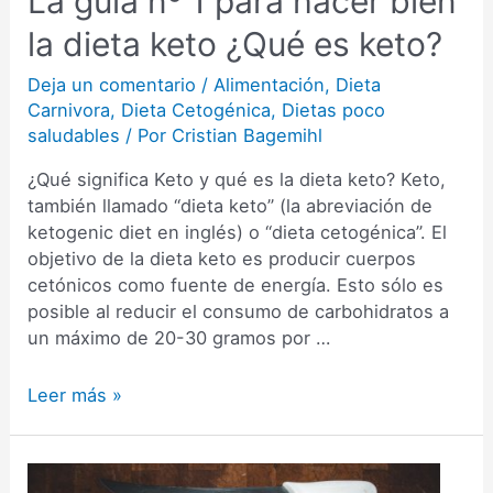
La guía nº 1 para hacer bien
la dieta keto ¿Qué es keto?
Deja un comentario
/
Alimentación
,
Dieta
Carnivora
,
Dieta Cetogénica
,
Dietas poco
saludables
/ Por
Cristian Bagemihl
¿Qué significa Keto y qué es la dieta keto? Keto,
también llamado “dieta keto” (la abreviación de
ketogenic diet en inglés) o “dieta cetogénica”. El
objetivo de la dieta keto es producir cuerpos
cetónicos como fuente de energía. Esto sólo es
posible al reducir el consumo de carbohidratos a
un máximo de 20-30 gramos por …
La
Leer más »
guía
nº
1