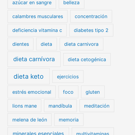
azúcar en sangre
belleza
calambres musculares
concentración
deficiencia vitamina c
diabetes tipo 2
dientes
dieta
dieta carnivora
dieta carnívora
dieta cetogénica
dieta keto
ejercicios
estrés emocional
foco
gluten
lions mane
mandíbula
meditación
melena de león
memoria
minerales esenciales
multivitaminas