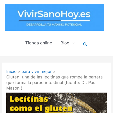
Ir
al
contenido
Tienda online
Blog
Buscar
Inicio
para vivir mejor
Gluten, una de las lecitinas que rompe la barrera
que forma la pared intestinal (fuente: Dr. Paul
Mason ).